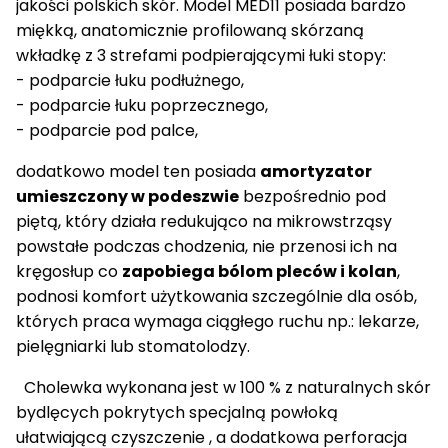
jakości polskich skór. Model MED11 posiada bardzo
miękką, anatomicznie profilowaną skórzaną
wkładkę z 3 strefami podpierającymi łuki stopy:
- podparcie łuku podłużnego,
- podparcie łuku poprzecznego,
- podparcie pod palce,
dodatkowo model ten posiada
amortyzator
umieszczony w podeszwie
bezpośrednio pod
piętą, który działa redukująco na mikrowstrząsy
powstałe podczas chodzenia, nie przenosi ich na
kręgosłup co
zapobiega bólom pleców i kolan
,
podnosi komfort użytkowania szczególnie dla osób,
których praca wymaga ciągłego ruchu np.: lekarze,
pielęgniarki lub stomatolodzy.
Cholewka wykonana jest w 100 % z naturalnych skór
bydlęcych pokrytych specjalną powłoką
ułatwiającą czyszczenie , a dodatkowa perforacja