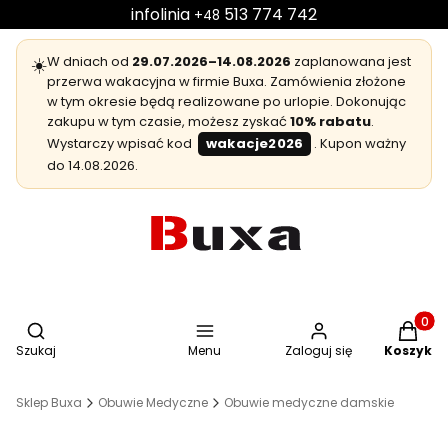
infolinia
513 774 742
+48
☀️
W dniach od
29.07.2026–14.08.2026
zaplanowana jest
przerwa wakacyjna w firmie Buxa. Zamówienia złożone
w tym okresie będą realizowane po urlopie. Dokonując
zakupu w tym czasie, możesz zyskać
10% rabatu
.
Wystarczy wpisać kod
wakacje2026
. Kupon ważny
do 14.08.2026.
Otwórz wyszukiwarkę
Produkt
Szukaj
Menu
Zaloguj się
Koszyk
Sklep Buxa
Obuwie Medyczne
Obuwie medyczne damskie