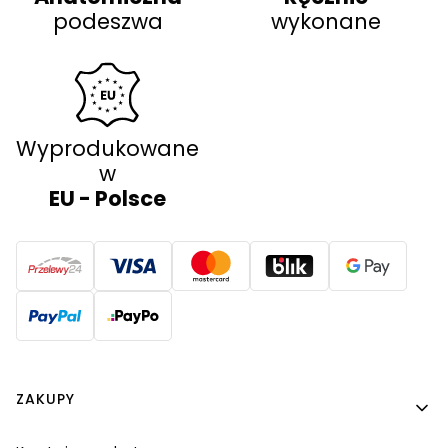
podeszwa
wykonane
Wyprodukowane
w
EU - Polsce
Linki w stopce
ZAKUPY