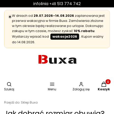
infolinia
513 774 742
+48
☀️
W dniach od
29.07.2026–14.08.2026
zaplanowana jest
przerwa wakacyjna w firmie Buxa. Zamówienia złożone
w tym okresie będą realizowane po urlopie. Dokonując
zakupu w tym czasie, możesz zyskać
10% rabatu
.
Wystarczy wpisać kod
wakacje2026
. Kupon ważny
do 14.08.2026.
Otwórz wyszukiwarkę
Produkt
Szukaj
Menu
Zaloguj się
Koszyk
Przejdź do:
Sklep Buxa
Jak dobrać rozmiar obuwia?