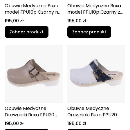
Obuwie Medyczne Buxa
Obuwie Medyczne Buxa
model FPU10p Czarny na
model FPU10p Czarny z
czarnym spodzie z
paskiem na pięte
Cena
Cena
195,00 zł
195,00 zł
paskiem na pięte
Supercomfort
Supercomfort
Zobacz produkt
Zobacz produkt
Obuwie Medyczne
Obuwie Medyczne
Drewniaki Buxa FPU20
Drewniaki Buxa FPU20
Beżowy
Biało-Granatowy
Cena
Cena
195,00 zł
195,00 zł