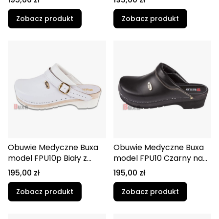
Zobacz produkt
Zobacz produkt
Obuwie Medyczne Buxa
Obuwie Medyczne Buxa
model FPU10p Biały z
model FPU10 Czarny na
paskiem na pięte
czarnym spodzie
Cena
Cena
195,00 zł
195,00 zł
Supercomfort
Zobacz produkt
Zobacz produkt