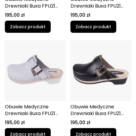
Drewniaki Buxa FPU21
Drewniaki Buxa FPU21
Beżowy
Biało-Granatowy
Cena
Cena
195,00 zł
195,00 zł
Zobacz produkt
Zobacz produkt
Obuwie Medyczne
Obuwie Medyczne
Drewniaki Buxa FPU21
Drewniaki Buxa FPU21
Biały
Czarny
Cena
Cena
195,00 zł
195,00 zł
Zobacz produkt
Zobacz produkt