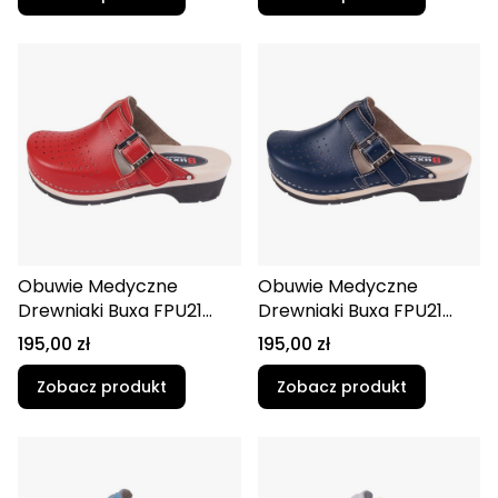
Obuwie Medyczne
Obuwie Medyczne
Drewniaki Buxa FPU21
Drewniaki Buxa FPU21
Czerwony czarna guma
Granatowy
Cena
Cena
195,00 zł
195,00 zł
Zobacz produkt
Zobacz produkt