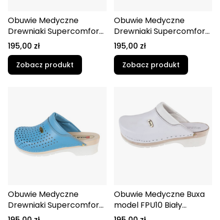
Obuwie Medyczne
Obuwie Medyczne
Drewniaki Supercomfort
Drewniaki Supercomfort
FPU11 Beżowy
FPU11 czerwony_cz.guma
Cena
Cena
195,00 zł
195,00 zł
Zobacz produkt
Zobacz produkt
Obuwie Medyczne
Obuwie Medyczne Buxa
Drewniaki Supercomfort
model FPU10 Biały
FPU11 jasno niebieski
Supercomfort
Cena
Cena
195,00 zł
195,00 zł