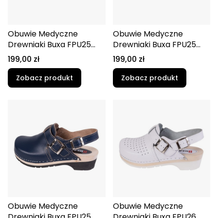
Obuwie Medyczne
Obuwie Medyczne
Drewniaki Buxa FPU25
Drewniaki Buxa FPU25
Biało-Granatowy
Biały
Cena
Cena
199,00 zł
199,00 zł
Zobacz produkt
Zobacz produkt
Obuwie Medyczne
Obuwie Medyczne
Drewniaki Buxa FPU25
Drewniaki Buxa FPU26