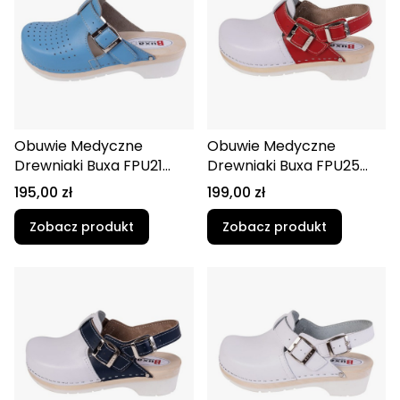
Obuwie Medyczne
Obuwie Medyczne
Drewniaki Buxa FPU21
Drewniaki Buxa FPU25
Niebieski
Biało-Czerwony
Cena
Cena
195,00 zł
199,00 zł
Zobacz produkt
Zobacz produkt