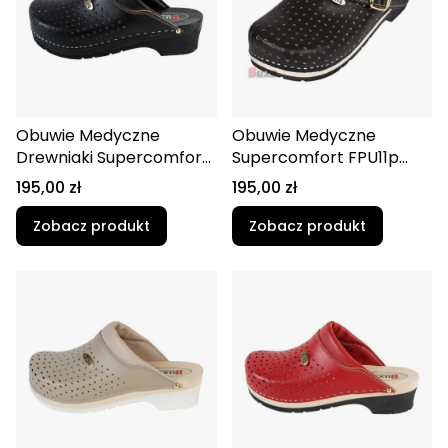
Obuwie Medyczne
Obuwie Medyczne
Drewniaki Supercomfort
Supercomfort FPU11p
FPU11 Czarny/czarny
Czarny z paskiem na
Cena
Cena
195,00 zł
195,00 zł
spód
pięte
Zobacz produkt
Zobacz produkt