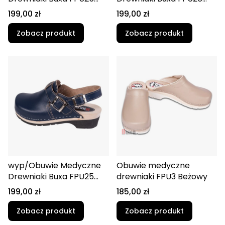
Granatowy
Biały
Cena
Cena
199,00 zł
199,00 zł
Zobacz produkt
Zobacz produkt
wyp/Obuwie Medyczne
Obuwie medyczne
Drewniaki Buxa FPU25
drewniaki FPU3 Beżowy
Granatowy (1)
Cena
Cena
199,00 zł
185,00 zł
Zobacz produkt
Zobacz produkt