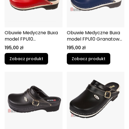
Obuwie Medyczne Buxa
Obuwie Medyczne Buxa
model FPU10
model FPU10 Granatowy
Czerwony/czarna guma
Supercomfort
Cena
Cena
195,00 zł
195,00 zł
Supercomfort
Zobacz produkt
Zobacz produkt