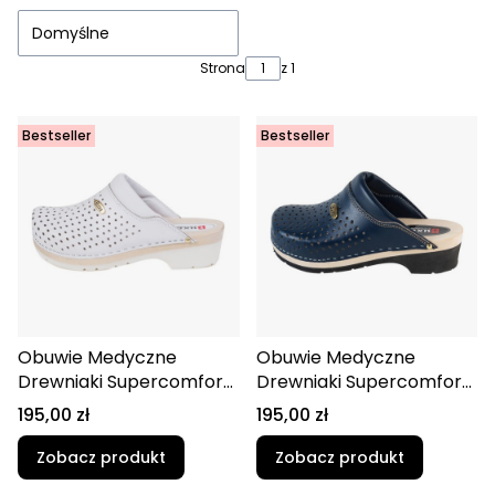
Domyślne
Strona
z 1
Bestseller
Bestseller
Obuwie Medyczne
Obuwie Medyczne
Drewniaki Supercomfort
Drewniaki Supercomfort
FPU11 Biały
FPU11 Granatowy
Cena
Cena
195,00 zł
195,00 zł
Zobacz produkt
Zobacz produkt