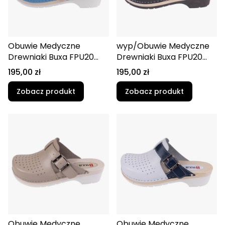
Obuwie Medyczne
wyp/Obuwie Medyczne
Drewniaki Buxa FPU20
Drewniaki Buxa FPU20
Niebieski
Czarny (1)
Cena
Cena
195,00 zł
195,00 zł
Zobacz produkt
Zobacz produkt
Obuwie Medyczne
Obuwie Medyczne