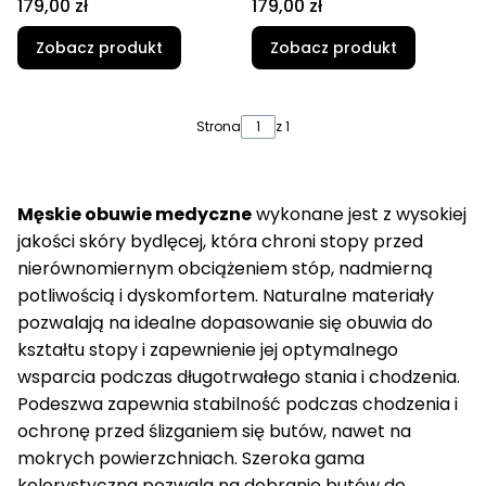
Cena
Cena
179,00 zł
179,00 zł
Zobacz produkt
Zobacz produkt
Strona
z 1
Męskie obuwie medyczne
wykonane jest z wysokiej
jakości skóry bydlęcej, która chroni stopy przed
nierównomiernym obciążeniem stóp, nadmierną
potliwością i dyskomfortem. Naturalne materiały
pozwalają na idealne dopasowanie się obuwia do
kształtu stopy i zapewnienie jej optymalnego
wsparcia podczas długotrwałego stania i chodzenia.
Podeszwa zapewnia stabilność podczas chodzenia i
ochronę przed ślizganiem się butów, nawet na
mokrych powierzchniach. Szeroka gama
kolorystyczna pozwala na dobranie butów do