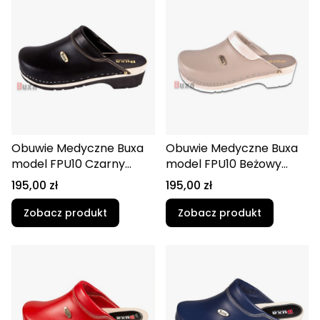
Obuwie Medyczne Buxa
Obuwie Medyczne Buxa
model FPU10 Czarny
model FPU10 Beżowy
Supercomfort
Supercomfort
Cena
Cena
195,00 zł
195,00 zł
Zobacz produkt
Zobacz produkt