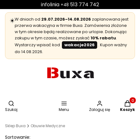
infolinia
513 774 742
+48
☀️
W dniach od
29.07.2026–14.08.2026
zaplanowana jest
przerwa wakacyjna w firmie Buxa. Zamówienia złożone
w tym okresie będą realizowane po urlopie. Dokonując
zakupu w tym czasie, możesz zyskać
10% rabatu
.
Wystarczy wpisać kod
wakacje2026
. Kupon ważny
do 14.08.2026.
Otwórz wyszukiwarkę
Produkt
Szukaj
Menu
Zaloguj się
Koszyk
Sklep Buxa
Obuwie Medyczne
Lista produktów
Sortowanie: