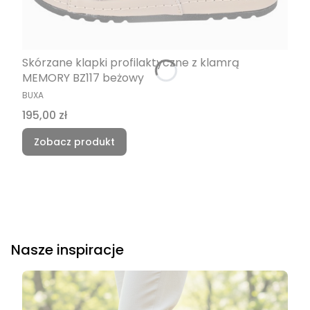
Skórzane klapki profilaktyczne z klamrą
MEMORY BZ117 beżowy
PRODUCENT
BUXA
Cena
195,00 zł
Zobacz produkt
Nasze inspiracje