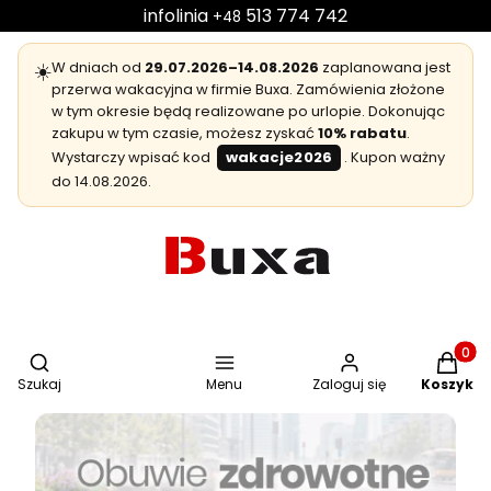
infolinia
513 774 742
+48
☀️
W dniach od
29.07.2026–14.08.2026
zaplanowana jest
przerwa wakacyjna w firmie Buxa. Zamówienia złożone
w tym okresie będą realizowane po urlopie. Dokonując
zakupu w tym czasie, możesz zyskać
10% rabatu
.
Wystarczy wpisać kod
wakacje2026
. Kupon ważny
do 14.08.2026.
Otwórz wyszukiwarkę
Produkt
Szukaj
Menu
Zaloguj się
Koszyk