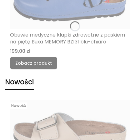
Obuwie medyczne klapki zdrowotne z paskiem
na piętę Buxa MEMORY BZ131 blu-chiaro
Cena
199,00 zł
Zobacz produkt
Nowości
Nowość