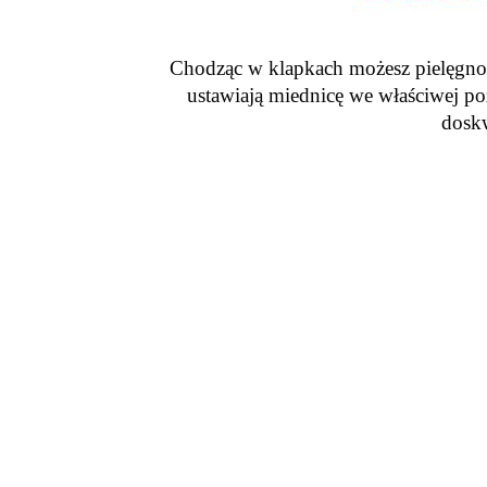
Chodząc w klapkach możesz pielęgnow
ustawiają miednicę we właściwej poz
doskw