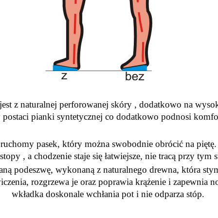
t z naturalnej perforowanej skóry , dodatkowo na wysok
postaci pianki syntetycznej co dodatkowo podnosi komfo
chomy pasek, który można swobodnie obrócić na piętę. Pr
 stopy , a chodzenie staje się łatwiejsze, nie tracą przy ty
aną podeszwę, wykonaną z naturalnego drewna, która stymul
iczenia, rozgrzewa je oraz poprawia krążenie i zapewnia
wkładka doskonale wchłania pot i nie odparza stóp.