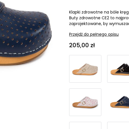
Klapki zdrowotne na bóle krę
Buty zdrowotne CE2 to najpros
zaprojektowane, by wymuszać 
Przejdź do pełnego opisu
Cena
205,00 zł