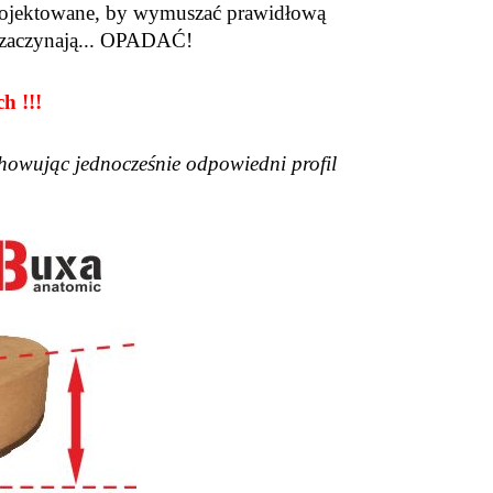
aprojektowane, by wymuszać prawidłową
m zaczynają... OPADAĆ!
h !!!
chowując jednocześnie odpowiedni profil