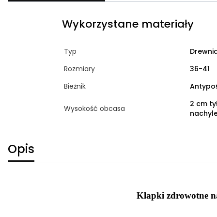
Wykorzystane materiały
Typ
Drewni
Rozmiary
36-41
Bieżnik
Antypoś
2 cm ty
Wysokość obcasa
nachyl
Opis
Klapki zdrowotne 