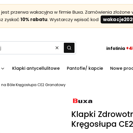
est przerwa wakacyjna w firmie Buxa. Zamówienia złożone w
sz zyskać
10% rabatu
. Wystarczy wpisać kod
wakacje202
+4
infolinia
Wyczyść
Szukaj
Klapki antycellulitowe
Pantofle/ kapcie
Nowe pro
 i na Bóle Kręgosłupa CE2 Granatowy
Klapki Zdrowotn
Kręgosłupa CE