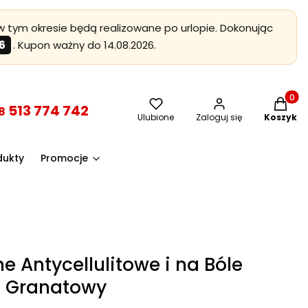
 tym okresie będą realizowane po urlopie. Dokonując
6
. Kupon ważny do 14.08.2026.
Produkt
513 774 742
8
Ulubione
Zaloguj się
Koszyk
dukty
Promocje
e Antycellulitowe i na Bóle
2 Granatowy