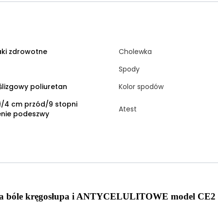
aki zdrowotne
Cholewka
Spody
lizgowy poliuretan
Kolor spodów
ł/4 cm przód/9 stopni
Atest
enie podeszwy
na bóle kręgosłupa i ANTYCELULITOWE model CE2 z