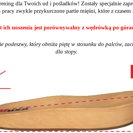
trening dla Twoich ud i pośladków! Zostały specjalnie z
 pracy zwykle przykurczone partie mięśni, które z czase
t ich noszenia jest porównywalny z wędrówką po górac
cie podeszwy, który obniża piętę w stosunku do palców, za
dla stopy.