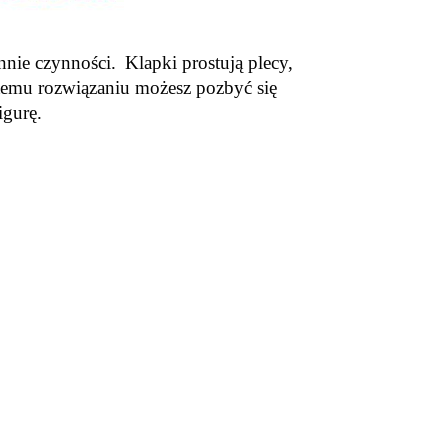
nnie czynności.
Klapki prostują plecy,
ostemu rozwiązaniu możesz pozbyć się
igurę.