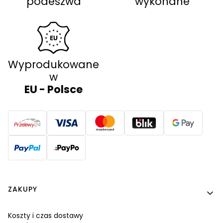
podeszwa
wykonane
Wyprodukowane
w
EU - Polsce
Linki w stopce
ZAKUPY
Koszty i czas dostawy