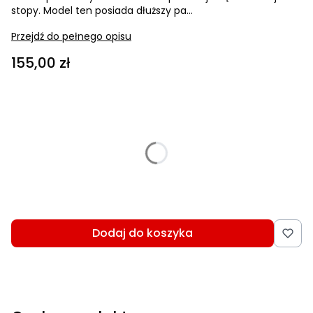
stopy. Model ten posiada dłuższy pa...
Przejdź do pełnego opisu
Cena
155,00 zł
Wybierz wariant produktu:
Poszczególne warianty mogą różnić się ceną
*
Wybierz rozmiar
Wybierz
Dodaj do koszyka