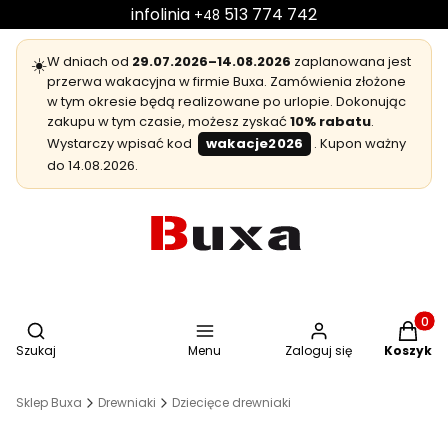
infolinia
513 774 742
+48
☀️
W dniach od
29.07.2026–14.08.2026
zaplanowana jest
przerwa wakacyjna w firmie Buxa. Zamówienia złożone
w tym okresie będą realizowane po urlopie. Dokonując
zakupu w tym czasie, możesz zyskać
10% rabatu
.
Wystarczy wpisać kod
wakacje2026
. Kupon ważny
do 14.08.2026.
Otwórz wyszukiwarkę
Produkt
Szukaj
Menu
Zaloguj się
Koszyk
Sklep Buxa
Drewniaki
Dziecięce drewniaki