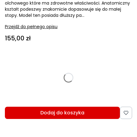
olchowego które ma zdrowotne właściwości. Anatomiczny
kształt podeszwy znakomicie dopasowuje się do małej
stopy. Model ten posiada dłuższy pa...
Przejdź do pełnego opisu
Cena
155,00 zł
Wybierz wariant produktu:
Poszczególne warianty mogą różnić się ceną
*
Wybierz rozmiar
Wybierz
Dodaj do koszyka