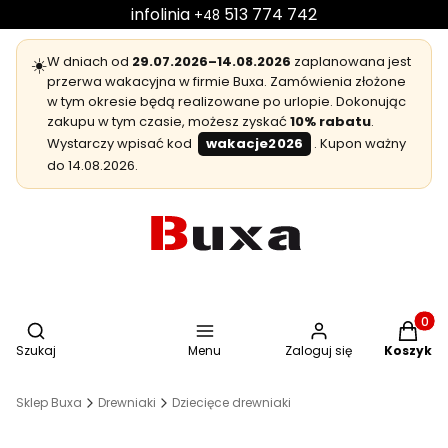
infolinia
513 774 742
+48
☀️
W dniach od
29.07.2026–14.08.2026
zaplanowana jest
przerwa wakacyjna w firmie Buxa. Zamówienia złożone
w tym okresie będą realizowane po urlopie. Dokonując
zakupu w tym czasie, możesz zyskać
10% rabatu
.
Wystarczy wpisać kod
wakacje2026
. Kupon ważny
do 14.08.2026.
Otwórz wyszukiwarkę
Produkt
Szukaj
Menu
Zaloguj się
Koszyk
Sklep Buxa
Drewniaki
Dziecięce drewniaki