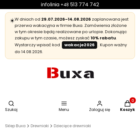
infolinia
513 774 742
+48
☀️
W dniach od
29.07.2026–14.08.2026
zaplanowana jest
przerwa wakacyjna w firmie Buxa. Zamówienia złożone
w tym okresie będą realizowane po urlopie. Dokonując
zakupu w tym czasie, możesz zyskać
10% rabatu
.
Wystarczy wpisać kod
wakacje2026
. Kupon ważny
do 14.08.2026.
Otwórz wyszukiwarkę
Produkt
Szukaj
Menu
Zaloguj się
Koszyk
Sklep Buxa
Drewniaki
Dziecięce drewniaki