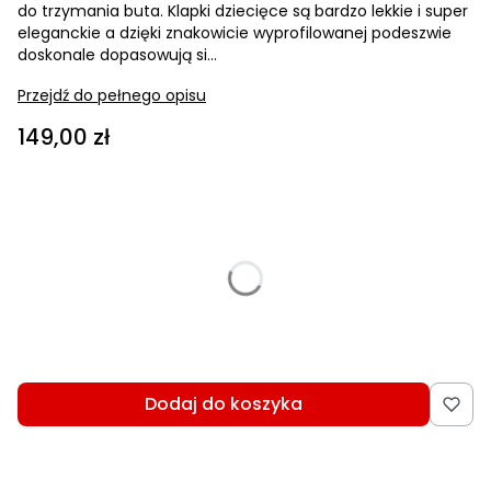
do trzymania buta. Klapki dziecięce są bardzo lekkie i super
eleganckie a dzięki znakowicie wyprofilowanej podeszwie
doskonale dopasowują si...
Przejdź do pełnego opisu
Cena
149,00 zł
Wybierz wariant produktu:
Poszczególne warianty mogą różnić się ceną
*
Wybierz rozmiar
Wybierz
Dodaj do koszyka