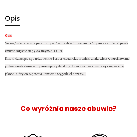
Opis
Opis
Szczególnie polecane przez ortopedów dla dzieci z wadami stóp ponieważ cienki pasek
zmusza mięśnie stopy do trzymania buta.
Klapki dziecięce są bardzo lekkie i super eleganckie a dzięki znakowicie wyprofilowanej
podeszwie doskonale dopasowują się do stopy. Drewniaki wykonane są z najwyższej
jakości skóry co zapewnia komfort i wygodę chodzenia.
Co wyróżnia nasze obuwie?