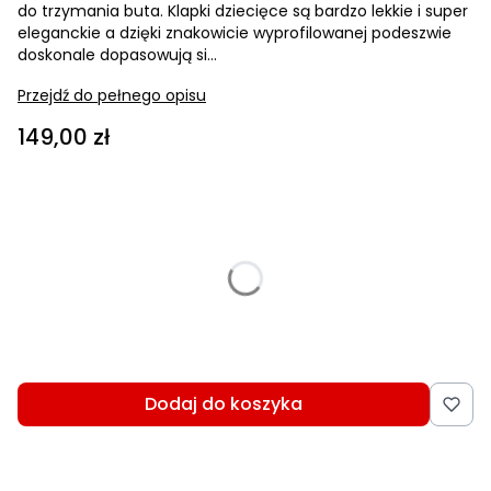
do trzymania buta. Klapki dziecięce są bardzo lekkie i super
eleganckie a dzięki znakowicie wyprofilowanej podeszwie
doskonale dopasowują si...
Przejdź do pełnego opisu
Cena
149,00 zł
Wybierz wariant produktu:
Poszczególne warianty mogą różnić się ceną
*
Wybierz rozmiar
Wybierz
Dodaj do koszyka