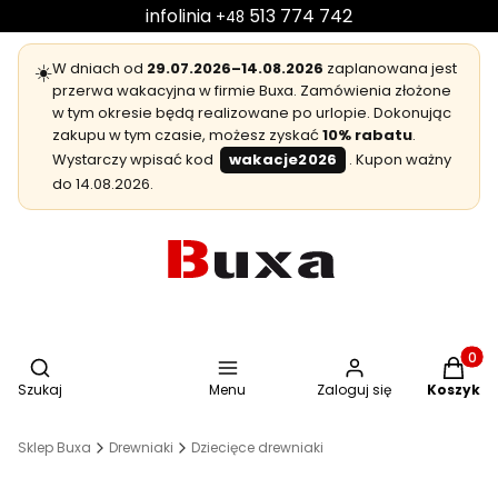
infolinia
513 774 742
+48
☀️
W dniach od
29.07.2026–14.08.2026
zaplanowana jest
przerwa wakacyjna w firmie Buxa. Zamówienia złożone
w tym okresie będą realizowane po urlopie. Dokonując
zakupu w tym czasie, możesz zyskać
10% rabatu
.
Wystarczy wpisać kod
wakacje2026
. Kupon ważny
do 14.08.2026.
Otwórz wyszukiwarkę
Produkt
Szukaj
Menu
Zaloguj się
Koszyk
Sklep Buxa
Drewniaki
Dziecięce drewniaki