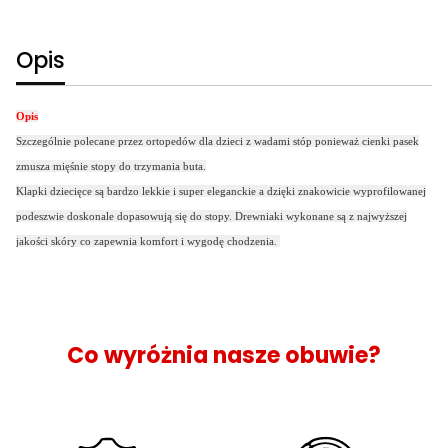
Opis
Opis
Szczególnie polecane przez ortopedów dla dzieci z wadami stóp ponieważ cienki pasek
zmusza mięśnie stopy do trzymania buta.
Klapki dziecięce są bardzo lekkie i super eleganckie a dzięki znakowicie wyprofilowanej
podeszwie doskonale dopasowują się do stopy. Drewniaki wykonane są z najwyższej
jakości skóry co zapewnia komfort i wygodę chodzenia.
Co wyróżnia nasze obuwie?