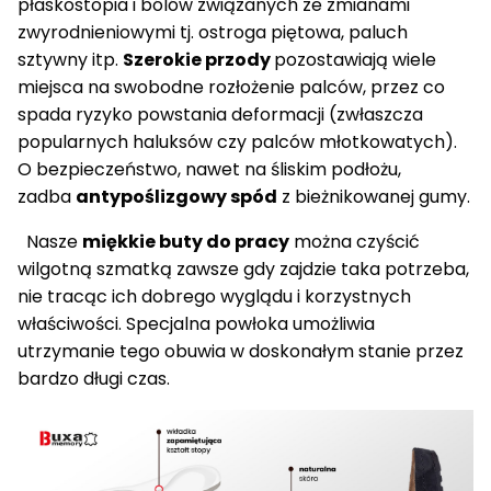
płaskostopia i bólów związanych ze zmianami
zwyrodnieniowymi tj. ostroga piętowa, paluch
sztywny itp.
Szerokie przody
pozostawiają wiele
miejsca na swobodne rozłożenie palców, przez co
spada ryzyko powstania deformacji (zwłaszcza
popularnych haluksów czy palców młotkowatych).
O bezpieczeństwo, nawet na śliskim podłożu,
zadba
antypoślizgowy spód
z bieżnikowanej gumy.
Nasze
miękkie buty do pracy
można czyścić
wilgotną szmatką zawsze gdy zajdzie taka potrzeba,
nie tracąc ich dobrego wyglądu i korzystnych
właściwości. Specjalna powłoka umożliwia
utrzymanie tego obuwia w doskonałym stanie przez
bardzo długi czas.