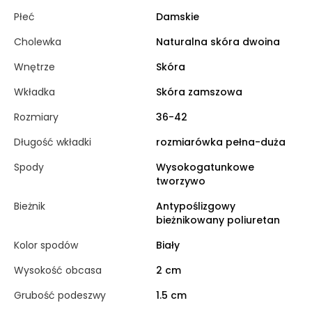
Płeć
Damskie
Cholewka
Naturalna skóra dwoina
Wnętrze
Skóra
Wkładka
Skóra zamszowa
Rozmiary
36-42
Długość wkładki
rozmiarówka pełna-duża
Spody
Wysokogatunkowe
tworzywo
Bieżnik
Antypoślizgowy
bieżnikowany poliuretan
Kolor spodów
Biały
Wysokość obcasa
2 cm
Grubość podeszwy
1.5 cm