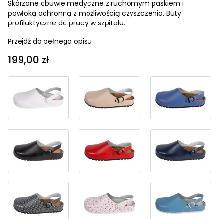
Skórzane obuwie medyczne z ruchomym paskiem i
powłoką ochronną z możliwością czyszczenia. Buty
profilaktyczne do pracy w szpitalu.
Przejdź do pełnego opisu
Cena
199,00 zł