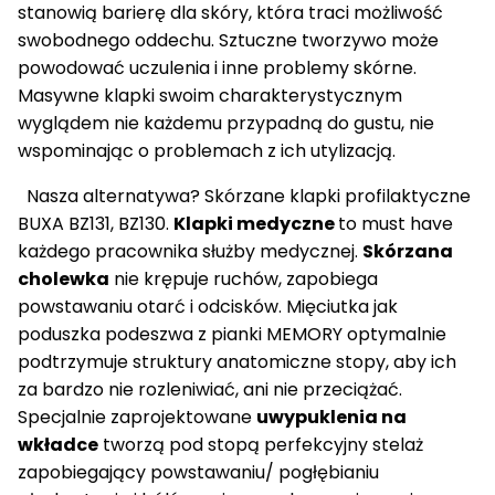
stanowią barierę dla skóry, która traci możliwość
swobodnego oddechu. Sztuczne tworzywo może
powodować uczulenia i inne problemy skórne.
Masywne klapki swoim charakterystycznym
wyglądem nie każdemu przypadną do gustu, nie
wspominając o problemach z ich utylizacją.
Nasza alternatywa? Skórzane klapki profilaktyczne
BUXA BZ131, BZ130.
Klapki medyczne
to must have
każdego pracownika służby medycznej.
Skórzana
cholewka
nie krępuje ruchów, zapobiega
powstawaniu otarć i odcisków. Mięciutka jak
poduszka podeszwa z pianki MEMORY optymalnie
podtrzymuje struktury anatomiczne stopy, aby ich
za bardzo nie rozleniwiać, ani nie przeciążać.
Specjalnie zaprojektowane
uwypuklenia na
wkładce
tworzą pod stopą perfekcyjny stelaż
zapobiegający powstawaniu/ pogłębianiu