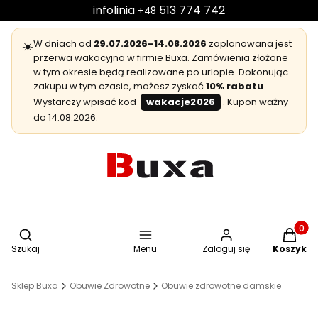
infolinia
513 774 742
+48
☀️
W dniach od
29.07.2026–14.08.2026
zaplanowana jest
przerwa wakacyjna w firmie Buxa. Zamówienia złożone
w tym okresie będą realizowane po urlopie. Dokonując
zakupu w tym czasie, możesz zyskać
10% rabatu
.
Wystarczy wpisać kod
wakacje2026
. Kupon ważny
do 14.08.2026.
Otwórz wyszukiwarkę
Produkt
Szukaj
Menu
Zaloguj się
Koszyk
Sklep Buxa
Obuwie Zdrowotne
Obuwie zdrowotne damskie