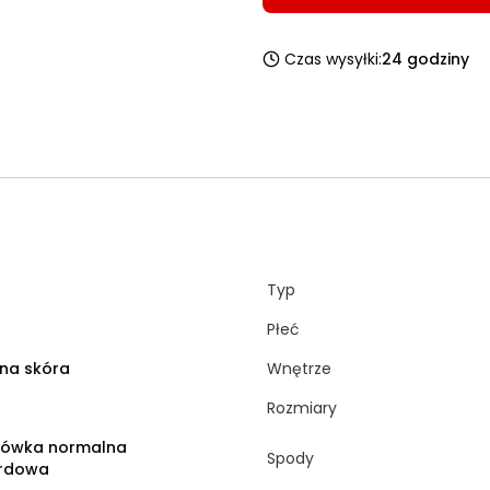
Czas wysyłki:
24 godziny
Typ
Płeć
na skóra
Wnętrze
Rozmiary
rówka normalna
Spody
rdowa