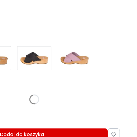
:
różnić się ceną
Dodaj do koszyka