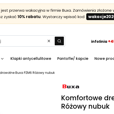
est przerwa wakacyjna w firmie Buxa. Zamówienia złożone w
sz zyskać
10% rabatu
. Wystarczy wpisać kod
wakacje202
+4
infolinia
Wyczyść
Szukaj
Klapki antycellulitowe
Pantofle/ kapcie
Nowe pro
zdrowotne Buxa PZM6 Różowy nubuk
Komfortowe dr
Różowy nubuk