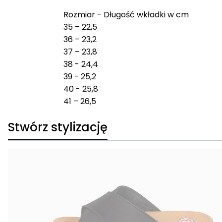
Rozmiar - Długość wkładki w cm
35 – 22,5
36 – 23,2
37 – 23,8
38 - 24,4
39 - 25,2
40 - 25,8
41 – 26,5
Stwórz stylizację