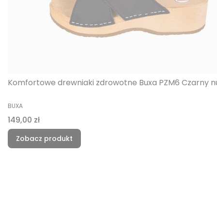
Komfortowe drewniaki zdrowotne Buxa PZM6 Czarny n
PRODUCENT
BUXA
Cena
149,00 zł
Zobacz produkt