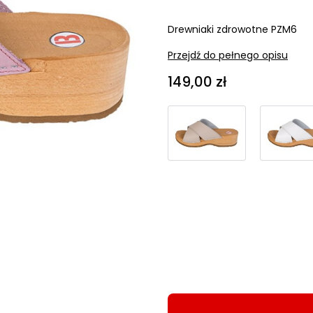
Drewniaki zdrowotne PZM6
Przejdź do pełnego opisu
Cena
149,00 zł
Wybierz wariant produktu
Poszczególne warianty mogą 
*
Wybierz rozmiar
Wybierz