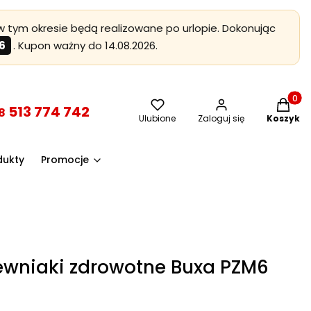
 tym okresie będą realizowane po urlopie. Dokonując
6
. Kupon ważny do 14.08.2026.
Produkt
513 774 742
8
Ulubione
Zaloguj się
Koszyk
dukty
Promocje
ewniaki zdrowotne Buxa PZM6