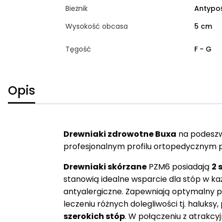
Bieżnik
Antypo
Wysokość obcasa
5 cm
Tęgość
F - G
Opis
Drewniaki zdrowotne
Buxa
na podeszwi
profesjonalnym profilu ortopedycznym p
Drewniaki skórzane
PZM6 posiadają
2 
stanowią idealne wsparcie dla stóp w k
antyalergiczne. Zapewniają optymalny p
leczeniu różnych dolegliwości tj. haluksy
szerokich stóp
. W połączeniu z atrakc