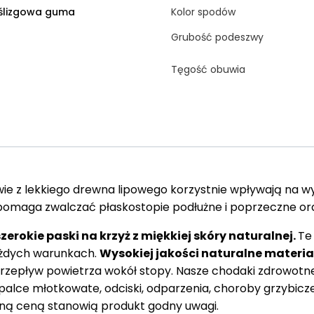
ślizgowa guma
Kolor spodów
Grubość podeszwy
Tęgość obuwia
e z lekkiego drewna lipowego korzystnie wpływają na wy
omaga zwalczać płaskostopie podłużne i poprzeczne oraz
szerokie paski na krzyż z miękkiej skóry naturalnej.
Te
ażdych warunkach.
Wysokiej jakości naturalne materia
rzepływ powietrza wokół stopy. Nasze chodaki zdrowotne
, palce młotkowate, odciski, odparzenia, choroby grzybicze
yjną ceną stanowią produkt godny uwagi.