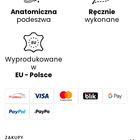
Anatomiczna
Ręcznie
podeszwa
wykonane
Wyprodukowane
w
EU - Polsce
Linki w stopce
ZAKUPY