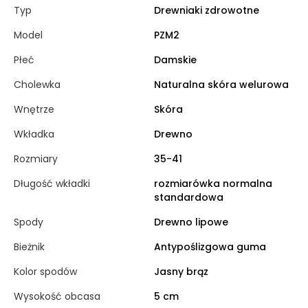
Typ
Drewniaki zdrowotne
Model
PZM2
Płeć
Damskie
Cholewka
Naturalna skóra welurowa
Wnętrze
Skóra
Wkładka
Drewno
Rozmiary
35-41
Długość wkładki
rozmiarówka normalna
standardowa
Spody
Drewno lipowe
Bieżnik
Antypoślizgowa guma
Kolor spodów
Jasny brąz
Wysokość obcasa
5 cm