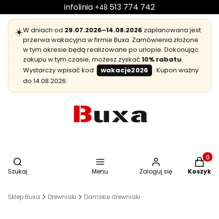
infolinia
513 774 742
+48
☀️
W dniach od
29.07.2026–14.08.2026
zaplanowana jest
przerwa wakacyjna w firmie Buxa. Zamówienia złożone
w tym okresie będą realizowane po urlopie. Dokonując
zakupu w tym czasie, możesz zyskać
10% rabatu
.
Wystarczy wpisać kod
wakacje2026
. Kupon ważny
do 14.08.2026.
Otwórz wyszukiwarkę
Produkt
Szukaj
Menu
Zaloguj się
Koszyk
Sklep Buxa
Drewniaki
Damskie drewniaki